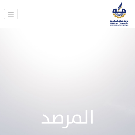
المرصد