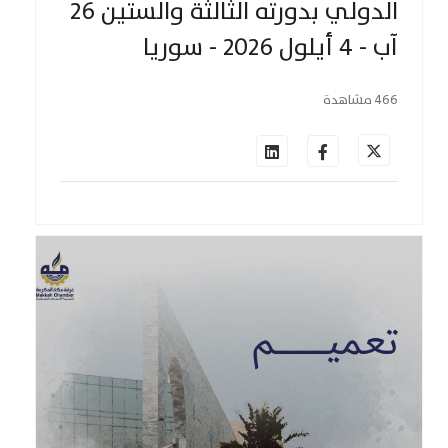
الدولي بدورته الثالثة والستين ٢٦
آب - ٤ أيلول ٢٠٢٦ - سوريا
466 مشاهدة